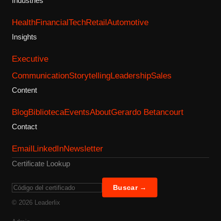
Industries
Health
Financial
Tech
Retail
Automotive
Insights
Executive
Communication
Storytelling
Leadership
Sales
Content
Blog
Biblioteca
Events
About
Gerardo Betancourt
Contact
Email
LinkedIn
Newsletter
Certificate Lookup
Buscar →
©
2026
Leaderlix